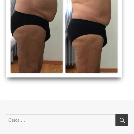
C
Cerca: